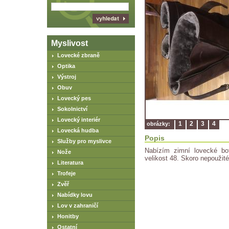
Myslivost
Lovecké zbraně
Optika
Výstroj
Obuv
Lovecký pes
Sokolnictví
Lovecký interiér
1
2
3
4
obrázky:
Lovecká hudba
Popis
Služby pro myslivce
Nabízím zimní lovecké b
Nože
velikost 48. Skoro nepoužité
Literatura
Trofeje
Zvěř
Nabídky lovu
Lov v zahraničí
Honitby
Ostatní