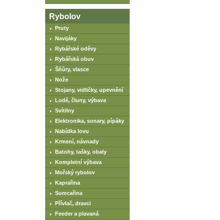
Rybolov
Pruty
Navijáky
Rybářské oděvy
Rybářská obuv
Šňůry, vlasce
Nože
Stojany, vidličky, upevnění
Lodě, čluny, výbava
Svítilny
Elektronika, sonary, pípáky
Nabídka lovu
Krmení, návnady
Batohy, tašky, obaly
Kompletní výbava
Mořský rybolov
Kaprařina
Sumcařina
Přívlač, dravci
Feeder a plavaná