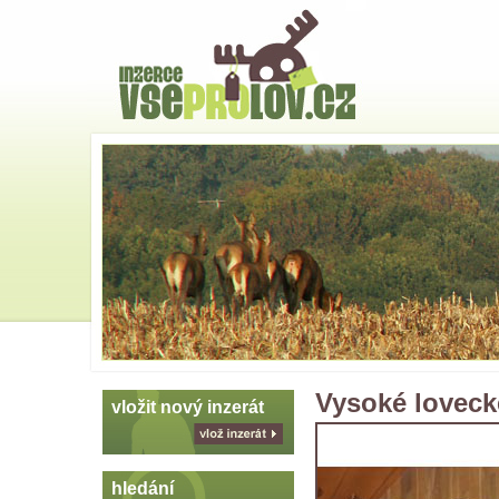
Hlavní
strana
Skoč
na
menu
Vysoké loveck
vložit nový inzerát
vlož
inzerát
hledání