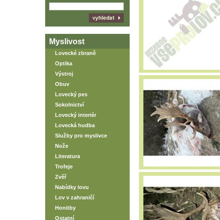
Myslivost
Lovecké zbraně
Optika
Výstroj
Obuv
Lovecký pes
Sokolnictví
Lovecký interiér
Lovecká hudba
Služby pro myslivce
Nože
Literatura
Trofeje
Zvěř
Nabídky lovu
Lov v zahraničí
Honitby
Ostatní