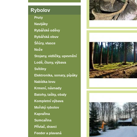
Rybolov
Pruty
Navijáky
Rybářské oděvy
Rybářská obuv
Šňůry, vlasce
Nože
Stojany, vidličky, upevnění
Lodě, čluny, výbava
Svítilny
Elektronika, sonary, pípáky
Nabídka lovu
Krmení, návnady
Batohy, tašky, obaly
Kompletní výbava
Mořský rybolov
Kaprařina
Sumcařina
Přívlač, dravci
Feeder a plavaná