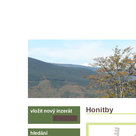
Hlavní
strana
Skoč
na
menu
Honitby
vložit nový inzerát
VŠECHNY INZERÁTY (155)
vlož
inzerát
hledání