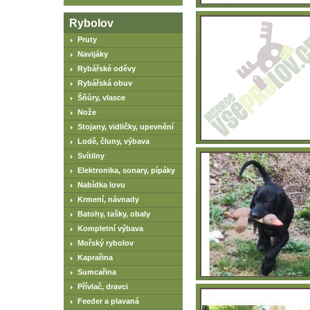
Rybolov
Pruty
Navijáky
Rybářské oděvy
Rybářská obuv
Šňůry, vlasce
Nože
Stojany, vidličky, upevnění
Lodě, čluny, výbava
Svítilny
Elektronika, sonary, pípáky
Nabídka lovu
Krmení, návnady
Batohy, tašky, obaly
Kompletní výbava
Mořský rybolov
Kaprařina
Sumcařina
Přívlač, dravci
Feeder a plavaná