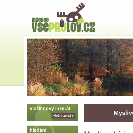
Hlavní
strana
Skoč
na
menu
vložit nový inzerát
Mysliv
vlož
inzerát
hledání