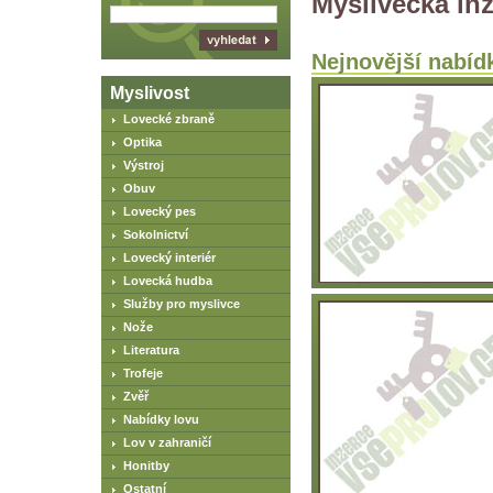
Myslivecká inz
Nejnovější nabíd
Myslivost
Lovecké zbraně
Optika
Výstroj
Obuv
Lovecký pes
Sokolnictví
Lovecký interiér
Lovecká hudba
Služby pro myslivce
Nože
Literatura
Trofeje
Zvěř
Nabídky lovu
Lov v zahraničí
Honitby
Ostatní