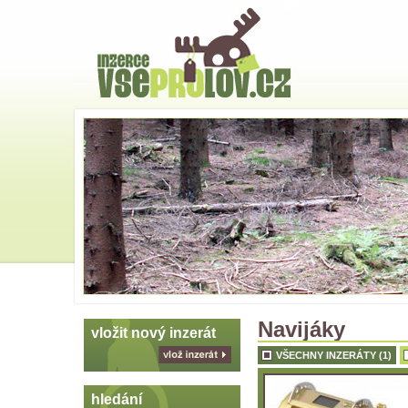
Hlavní
strana
Skoč
na
menu
Navijáky
vložit nový inzerát
VŠECHNY INZERÁTY (1)
vlož
inzerát
hledání