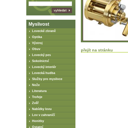
Myslivost
Lovecké zbraně
Optika
Výstroj
Obuv
přejít na stránku
Lovecký pes
Sokolnictví
Lovecký interiér
Lovecká hudba
Služby pro myslivce
Nože
Literatura
Trofeje
Zvěř
Nabídky lovu
Lov v zahraničí
Honitby
Ostatní