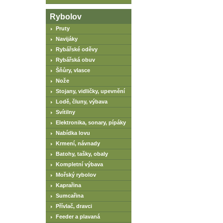
Rybolov
Pruty
Navijáky
Rybářské oděvy
Rybářská obuv
Šňůry, vlasce
Nože
Stojany, vidličky, upevnění
Lodě, čluny, výbava
Svítilny
Elektronika, sonary, pípáky
Nabídka lovu
Krmení, návnady
Batohy, tašky, obaly
Kompletní výbava
Mořský rybolov
Kaprařina
Sumcařina
Přívlač, dravci
Feeder a plavaná