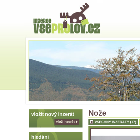
Hlavní
strana
Skoč
na
menu
Nože
vložit nový inzerát
VŠECHNY INZERÁTY (17)
vlož
inzerát
hledání