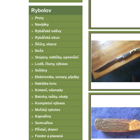
Rybolov
Pruty
Navijáky
Rybářské oděvy
Rybářská obuv
Šňůry, vlasce
Nože
Stojany, vidličky, upevnění
Lodě, čluny, výbava
Svítilny
Elektronika, sonary, pípáky
Nabídka lovu
Krmení, návnady
Batohy, tašky, obaly
Kompletní výbava
Mořský rybolov
Kaprařina
Sumcařina
Přívlač, dravci
Feeder a plavaná