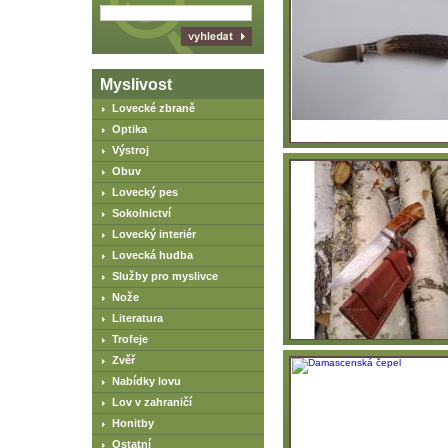
Myslivost
Lovecké zbraně
Optika
Výstroj
Obuv
Lovecký pes
Sokolnictví
Lovecký interiér
Lovecká hudba
Služby pro myslivce
Nože
Literatura
Trofeje
Zvěř
Nabídky lovu
Lov v zahraničí
Honitby
Ostatní