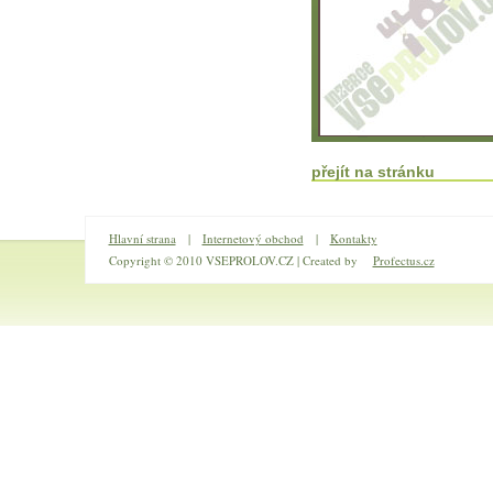
přejít na stránku
Hlavní strana
|
Internetový obchod
|
Kontakty
Copyright © 2010 VSEPROLOV.CZ | Created by
Profectus.cz