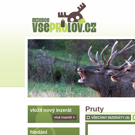
Hlavní
strana
Skoč
na
menu
Pruty
vložit nový inzerát
VŠECHNY INZERÁTY (6)
vlož
inzerát
hledání