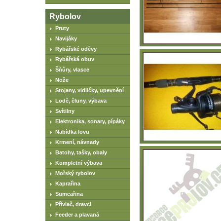
Rybolov
Pruty
Navijáky
Rybářské oděvy
Rybářská obuv
Šňůry, vlasce
Nože
Stojany, vidličky, upevnění
Lodě, čluny, výbava
Svítilny
Elektronika, sonary, pípáky
Nabídka lovu
Krmení, návnady
Batohy, tašky, obaly
Kompletní výbava
Mořský rybolov
Kaprařina
Sumcařina
Přívlač, dravci
Feeder a plavaná