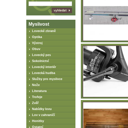
Myslivost
Lovecké zbraně
Optika
Výstroj
Obuv
Lovecký pes
Sokolnictví
Lovecký interiér
Lovecká hudba
Služby pro myslivce
Nože
Literatura
Trofeje
Zvěř
Nabídky lovu
Lov v zahraničí
Honitby
Ostatní