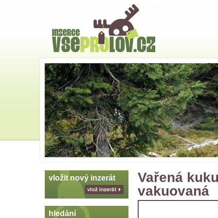
Hlavní
strana
Skoč
na
menu
Vařená kuku
vložit nový inzerát
vakuovaná
vlož
inzerát
hledání