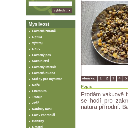
Myslivost
Lovecké zbraně
Optika
Výstroj
Obuv
Lovecký pes
Sokolnictví
Lovecký interiér
Lovecká hudba
1
2
3
4
5
obrázky:
Služby pro myslivce
Nože
Popis
Literatura
Prodám vakuově ba
Trofeje
se hodí pro zakr
Zvěř
natura přírodní. B
Nabídky lovu
Lov v zahraničí
Honitby
Ostatní