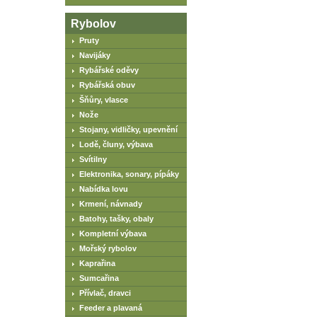
Rybolov
Pruty
Navijáky
Rybářské oděvy
Rybářská obuv
Šňůry, vlasce
Nože
Stojany, vidličky, upevnění
Lodě, čluny, výbava
Svítilny
Elektronika, sonary, pípáky
Nabídka lovu
Krmení, návnady
Batohy, tašky, obaly
Kompletní výbava
Mořský rybolov
Kaprařina
Sumcařina
Přívlač, dravci
Feeder a plavaná