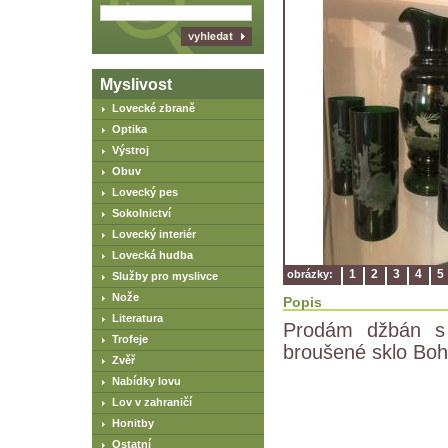
Myslivost
Lovecké zbraně
Optika
Výstroj
Obuv
Lovecký pes
Sokolnictví
Lovecký interiér
Lovecká hudba
1
2
3
4
5
obrázky:
Služby pro myslivce
Nože
Popis
Literatura
Prodám džbán s 
Trofeje
broušené sklo Boh
Zvěř
Nabídky lovu
Lov v zahraničí
Honitby
Ostatní