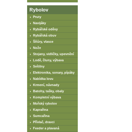
Rybolov
Pruty
Navijáky
Rybářské oděvy
Rybářská obuv
Šňůry, vlasce
Nože
Stojany, vidličky, upevnění
Lodě, čluny, výbava
Svítilny
Elektronika, sonary, pípáky
Nabídka lovu
Krmení, návnady
Batohy, tašky, obaly
Kompletní výbava
Mořský rybolov
Kaprařina
Sumcařina
Přívlač, dravci
Feeder a plavaná