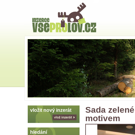
Hlavní
strana
Skoč
na
menu
Sada zelené
vložit nový inzerát
motivem
vlož
inzerát
hledání