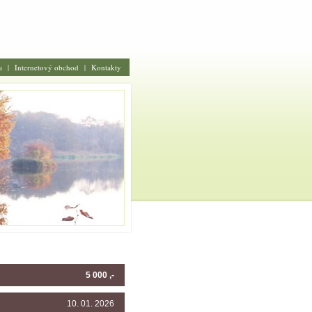
a
|
Internetový obchod
|
Kontakty
5 000 ,-
10. 01. 2026