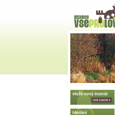
Hlavní
strana
Skoč
na
menu
vložit nový inzerát
vlož
inzerát
hledání