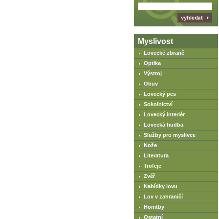
Myslivost
Lovecké zbraně
Optika
Výstroj
Obuv
Lovecký pes
Sokolnictví
Lovecký interiér
Lovecká hudba
Služby pro myslivce
Nože
Literatura
Trofeje
Zvěř
Nabídky lovu
Lov v zahraničí
Honitby
Ostatní