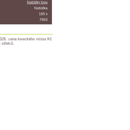
Nabídky lovu
Nabídka
185 x
7993
2026. cena loveckého místa Kč
střelců.