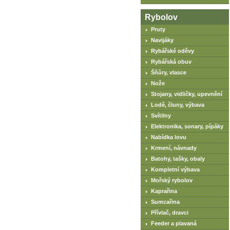
Rybolov
Pruty
Navijáky
Rybářské oděvy
Rybářská obuv
Šňůry, vlasce
Nože
Stojany, vidličky, upevnění
Lodě, čluny, výbava
Svítilny
Elektronika, sonary, pípáky
Nabídka lovu
Krmení, návnady
Batohy, tašky, obaly
Kompletní výbava
Mořský rybolov
Kaprařina
Sumcařina
Přívlač, dravci
Feeder a plavaná