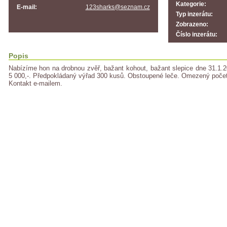
Kategorie:
E-mail:
123sharks@seznam.cz
Typ inzerátu:
Zobrazeno:
Číslo inzerátu:
Popis
Nabízíme hon na drobnou zvěř, bažant kohout, bažant slepice dne 31.1.
5 000,-. Předpokládaný výřad 300 kusů. Obstoupené leče. Omezený počet 
Kontakt e-mailem.