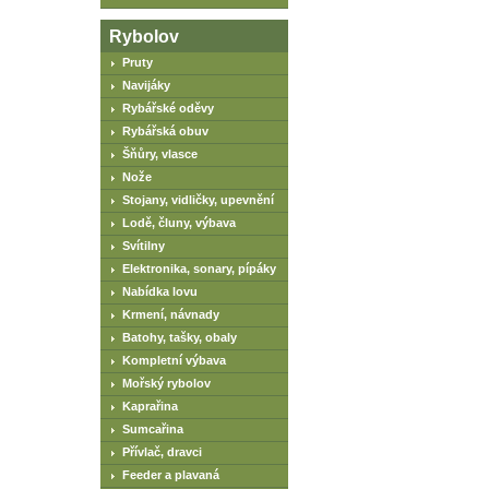
Rybolov
Pruty
Navijáky
Rybářské oděvy
Rybářská obuv
Šňůry, vlasce
Nože
Stojany, vidličky, upevnění
Lodě, čluny, výbava
Svítilny
Elektronika, sonary, pípáky
Nabídka lovu
Krmení, návnady
Batohy, tašky, obaly
Kompletní výbava
Mořský rybolov
Kaprařina
Sumcařina
Přívlač, dravci
Feeder a plavaná