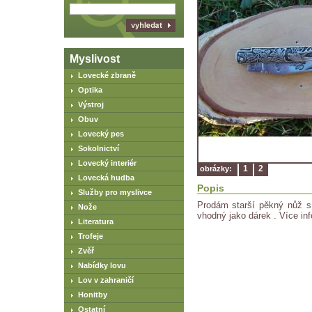
Myslivost
Lovecké zbraně
Optika
Výstroj
Obuv
Lovecký pes
Sokolnictví
Lovecký interiér
1
2
obrázky:
Lovecká hudba
Popis
Služby pro myslivce
Prodám starší pěkný nůž s 
Nože
vhodný jako dárek . Více inf
Literatura
Trofeje
Zvěř
Nabídky lovu
Lov v zahraničí
Honitby
Ostatní