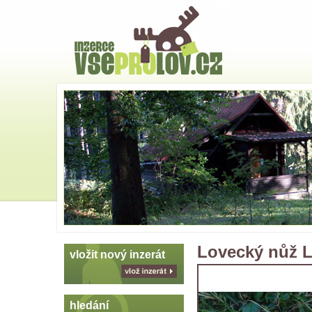
Hlavní
strana
Skoč
na
menu
Lovecký nůž L
vložit nový inzerát
vlož
inzerát
hledání