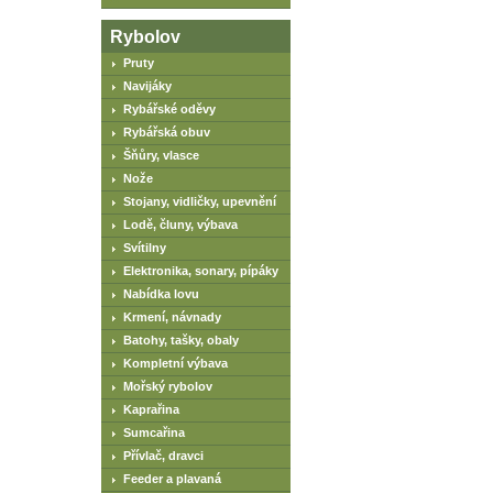
Rybolov
Pruty
Navijáky
Rybářské oděvy
Rybářská obuv
Šňůry, vlasce
Nože
Stojany, vidličky, upevnění
Lodě, čluny, výbava
Svítilny
Elektronika, sonary, pípáky
Nabídka lovu
Krmení, návnady
Batohy, tašky, obaly
Kompletní výbava
Mořský rybolov
Kaprařina
Sumcařina
Přívlač, dravci
Feeder a plavaná