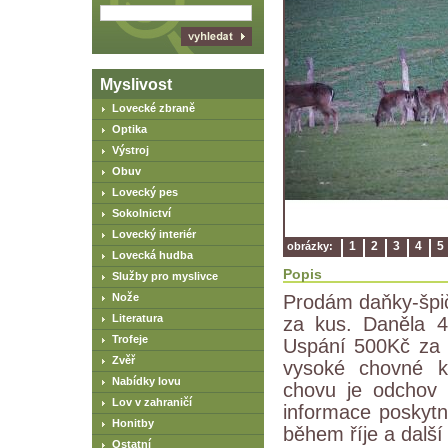
Myslivost
Lovecké zbraně
Optika
Výstroj
Obuv
Lovecký pes
Sokolnictví
Lovecký interiér
1
2
3
4
5
obrázky:
Lovecká hudba
Popis
Služby pro myslivce
Nože
Prodám daňky-špi
Literatura
za kus. Daněla 4
Trofeje
Uspání 500Kč za 
Zvěř
vysoké chovné kv
Nabídky lovu
chovu je odchov 
Lov v zahraničí
informace poskytnu
Honitby
během říje a další
Ostatní