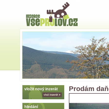
Hlavní
strana
Skoč
na
menu
Prodám daňč
vložit nový inzerát
vlož
inzerát
hledání