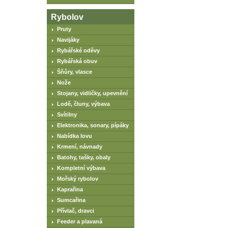
Rybolov
Pruty
Navijáky
Rybářské oděvy
Rybářská obuv
Šňůry, vlasce
Nože
Stojany, vidličky, upevnění
Lodě, čluny, výbava
Svítilny
Elektronika, sonary, pípáky
Nabídka lovu
Krmení, návnady
Batohy, tašky, obaly
Kompletní výbava
Mořský rybolov
Kaprařina
Sumcařina
Přívlač, dravci
Feeder a plavaná