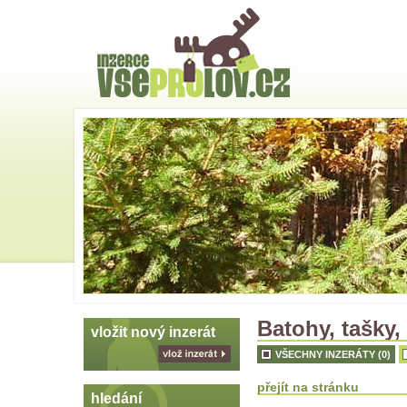
Hlavní
strana
Skoč
na
menu
Batohy, tašky,
vložit nový inzerát
VŠECHNY INZERÁTY (0)
vlož
inzerát
přejít na stránku
hledání