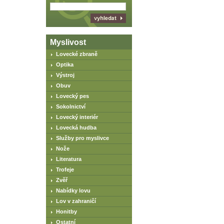
Myslivost
Lovecké zbraně
Optika
Výstroj
Obuv
Lovecký pes
Sokolnictví
Lovecký interiér
Lovecká hudba
Služby pro myslivce
Nože
Literatura
Trofeje
Zvěř
Nabídky lovu
Lov v zahraničí
Honitby
Ostatní