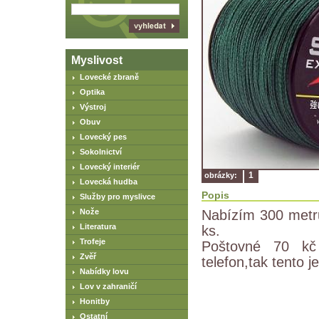
Myslivost
Lovecké zbraně
Optika
Výstroj
Obuv
Lovecký pes
Sokolnictví
Lovecký interiér
1
obrázky:
Lovecká hudba
Popis
Služby pro myslivce
Nože
Nabízím 300 metr
Literatura
ks.
Trofeje
Poštovné 70 kč
Zvěř
telefon,tak tento 
Nabídky lovu
Lov v zahraničí
Honitby
Ostatní