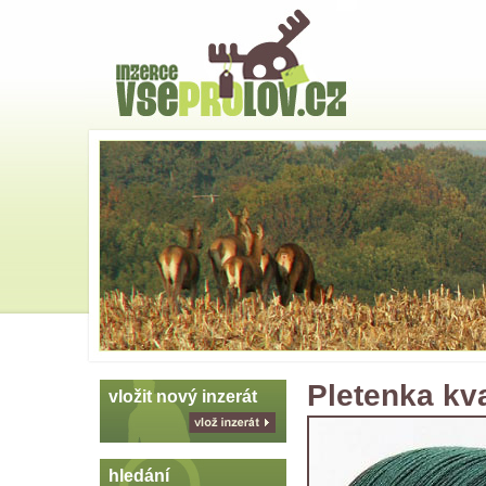
Hlavní
strana
Skoč
na
menu
Pletenka kv
vložit nový inzerát
vlož
inzerát
hledání