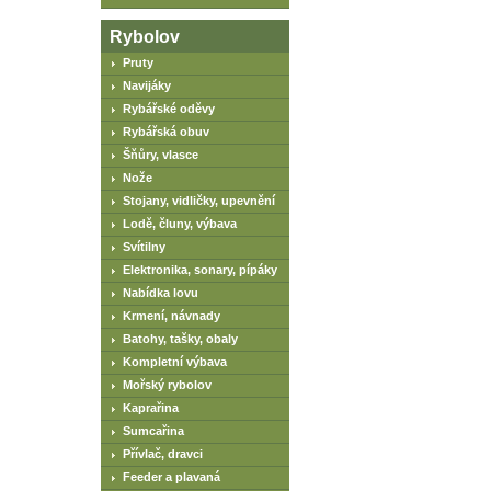
Rybolov
Pruty
Navijáky
Rybářské oděvy
Rybářská obuv
Šňůry, vlasce
Nože
Stojany, vidličky, upevnění
Lodě, čluny, výbava
Svítilny
Elektronika, sonary, pípáky
Nabídka lovu
Krmení, návnady
Batohy, tašky, obaly
Kompletní výbava
Mořský rybolov
Kaprařina
Sumcařina
Přívlač, dravci
Feeder a plavaná