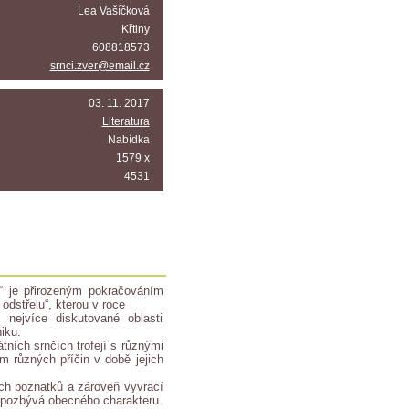
Lea Vašíčková
Křtiny
608818573
srnci.zver@email.cz
03. 11. 2017
Literatura
Nabídka
1579 x
4531
u“ je přirozeným pokračováním
odstřelu“, kterou v roce
nejvíce diskutované oblasti
iku.
tních srnčích trofejí s různými
m různých příčin v době jejich
ch poznatků a zároveň vyvrací
st pozbývá obecného charakteru.