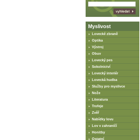
Myslivost
Lovecké zbraně
Optika
Výstroj
Obuv
Lovecký pes
Sokolnictví
Lovecký interiér
Lovecká hudba
Služby pro myslivce
Nože
Literatura
Trofeje
Zvěř
Nabídky lovu
Lov v zahraničí
Honitby
Ostatní