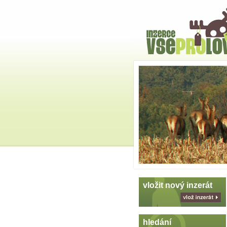
Hlavní
strana
Skoč
na
menu
vložit nový inzerát
vlož
inzerát
hledání