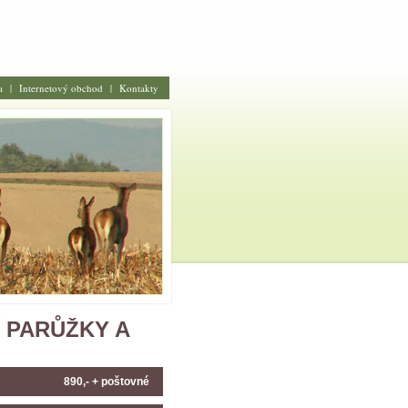
a
|
Internetový obchod
|
Kontakty
Í PARŮŽKY A
890,- + poštovné