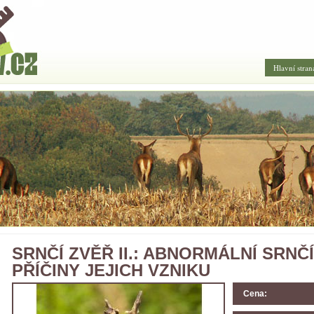
Hlavní stran
SRNČÍ ZVĚŘ II.: ABNORMÁLNÍ SRNČ
PŘÍČINY JEJICH VZNIKU
Cena: