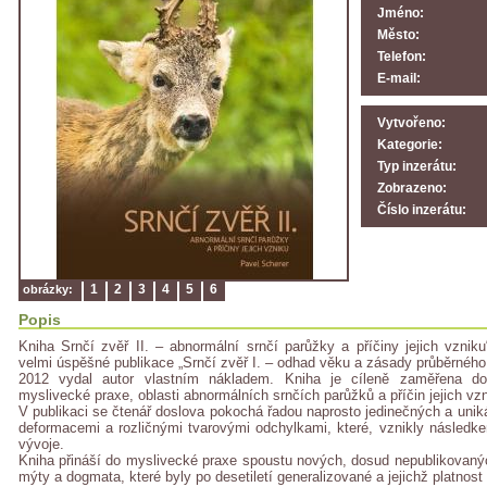
Jméno:
Město:
Telefon:
E-mail:
Vytvořeno:
Kategorie:
Typ inzerátu:
Zobrazeno:
Číslo inzerátu:
1
2
3
4
5
6
obrázky:
Popis
Kniha Srnčí zvěř II. – abnormální srnčí parůžky a příčiny jejich vznik
velmi úspěšné publikace „Srnčí zvěř I. – odhad věku a zásady průběrného 
2012 vydal autor vlastním nákladem. Kniha je cíleně zaměřena do 
myslivecké praxe, oblasti abnormálních srnčích parůžků a příčin jejich vzn
V publikaci se čtenář doslova pokochá řadou naprosto jedinečných a uniká
deformacemi a rozličnými tvarovými odchylkami, které, vznikly následke
vývoje.
Kniha přináší do myslivecké praxe spoustu nových, dosud nepublikovaný
mýty a dogmata, které byly po desetiletí generalizované a jejichž platno