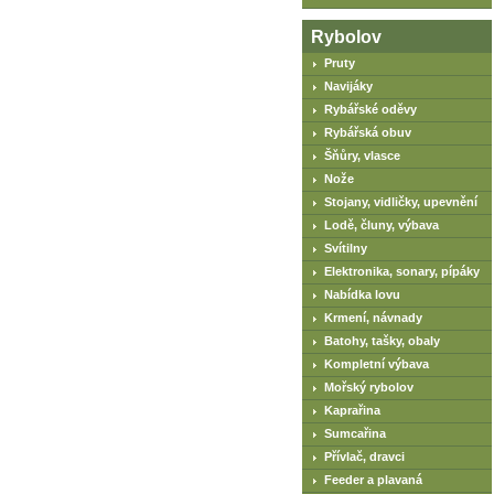
Rybolov
Pruty
Navijáky
Rybářské oděvy
Rybářská obuv
Šňůry, vlasce
Nože
Stojany, vidličky, upevnění
Lodě, čluny, výbava
Svítilny
Elektronika, sonary, pípáky
Nabídka lovu
Krmení, návnady
Batohy, tašky, obaly
Kompletní výbava
Mořský rybolov
Kaprařina
Sumcařina
Přívlač, dravci
Feeder a plavaná