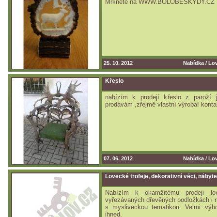
Mrkněte na WWW.BOLOBESKYDY.CZ
25. 10. 2012
Nabídka /
Lov
Křeslo
nabízím k prodejí křeslo z paroží 
prodávám ,zřejmě vlastní výroba! kont
07. 06. 2012
Nabídka /
Lov
Lovecké trofeje, dekorativní věci, nábyt
Nabízím k okamžitému prodeji lo
vyřezávaných dřevěných podložkách i r
s mysliveckou tematikou. Velmi vý
ihned.