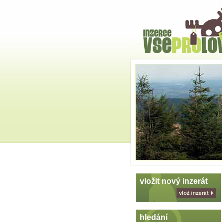
Hlavní
strana
Skoč
na
menu
vložit nový inzerát
vlož
inzerát
hledání