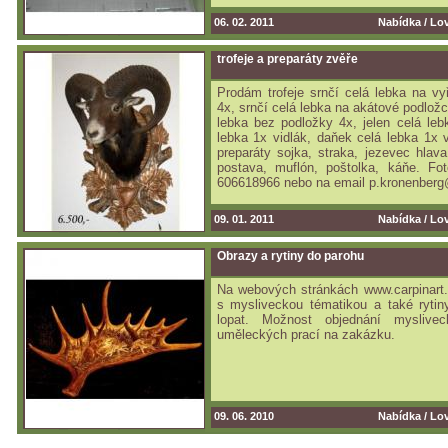
06. 02. 2011
Nabídka /
Lov
trofeje a preparáty zvěře
Prodám trofeje srnčí celá lebka na vy
4x, srnčí celá lebka na akátové podložc
lebka bez podložky 4x, jelen celá leb
lebka 1x vidlák, daňek celá lebka 1x 
preparáty sojka, straka, jezevec hlava
postava, muflón, poštolka, káňe. Fot
606618966 nebo na email p.kronenber
09. 01. 2011
Nabídka /
Lov
Obrazy a rytiny do parohu
Na webových stránkách www.carpinart.
s mysliveckou tématikou a také rytin
lopat. Možnost objednání myslivec
uměleckých prací na zakázku.
09. 06. 2010
Nabídka /
Lov