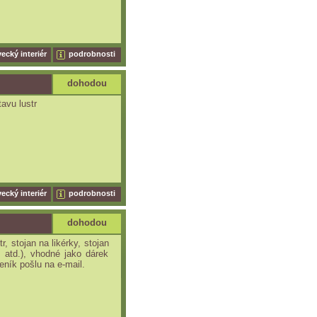
ecký interiér
podrobnosti
dohodou
avu lustr
ecký interiér
podrobnosti
dohodou
r, stojan na likérky, stojan
 atd.), vhodné jako dárek
ník pošlu na e-mail.