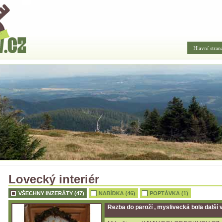
Hlavní stran
Lovecký interiér
VŠECHNY INZERÁTY (47)
NABÍDKA (46)
POPTÁVKA (1)
Řezba do paroží , myslivecká bola další 