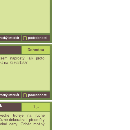
ecký interiér
podrobnosti
Dohodou
jsem naprostý laik proto
akt na 737631307
ecký interiér
podrobnosti
ek
1 ,-
vecké trofeje na ručně
ůzné dekorativní předměty
hodné ceny. Odběr možný