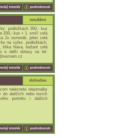
ecký interiér
podrobnosti
neudáno
řez. podložkách 350,- kus
e 200,- kus + 1. srnčí celá
ka 2x osmerák, jelen celá
vše na vyřez. podložkách,
, liška hlava, bažant celá
o a další dotazy na tel.
g@seznam.cz
ecký interiér
podrobnosti
dohodou
com naleznete olejomalby
y do daňčích nebo losích
kého portrétu i dalších
ecký interiér
podrobnosti