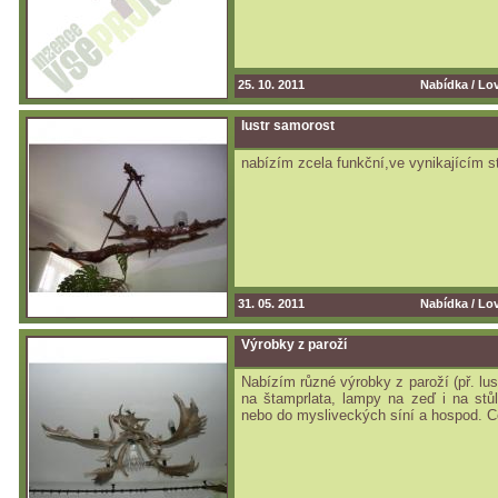
25. 10. 2011
Nabídka /
Lov
lustr samorost
nabízím zcela funkční,ve vynikajícím st
31. 05. 2011
Nabídka /
Lov
Výrobky z paroží
Nabízím různé výrobky z paroží (př. lust
na štamprlata, lampy na zeď i na stůl
nebo do mysliveckých síní a hospod. Ce