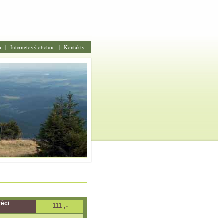
a
|
Internetový obchod
|
Kontakty
věci
111 ,-