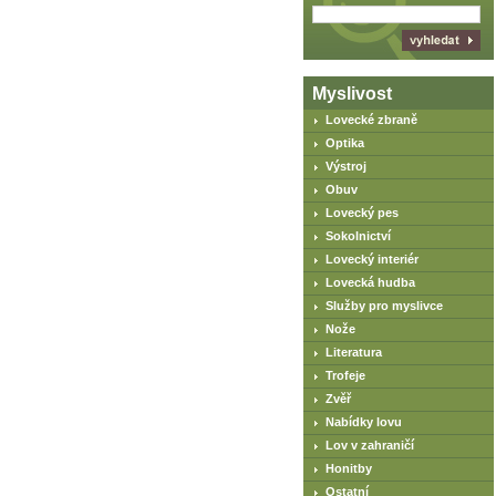
Myslivost
Lovecké zbraně
Optika
Výstroj
Obuv
Lovecký pes
Sokolnictví
Lovecký interiér
Lovecká hudba
Služby pro myslivce
Nože
Literatura
Trofeje
Zvěř
Nabídky lovu
Lov v zahraničí
Honitby
Ostatní