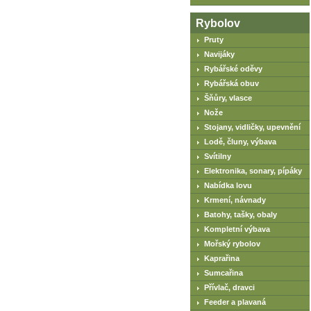
Rybolov
Pruty
Navijáky
Rybářské oděvy
Rybářská obuv
Šňůry, vlasce
Nože
Stojany, vidličky, upevnění
Lodě, čluny, výbava
Svítilny
Elektronika, sonary, pípáky
Nabídka lovu
Krmení, návnady
Batohy, tašky, obaly
Kompletní výbava
Mořský rybolov
Kaprařina
Sumcařina
Přívlač, dravci
Feeder a plavaná