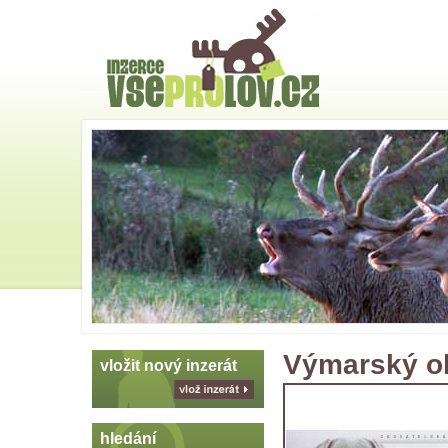
Hlavní
strana
Skoč
na
menu
Výmarský oh
vložit nový inzerát
vlož
inzerát
hledání