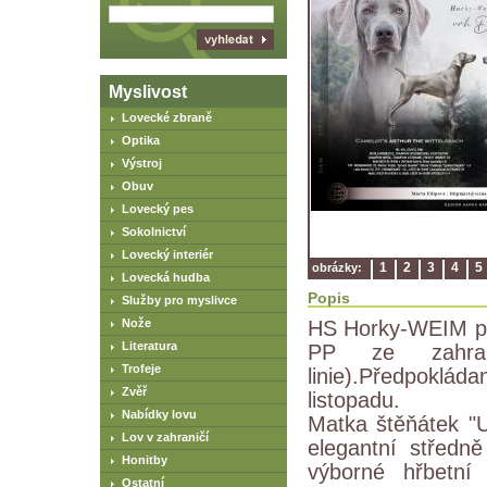
Myslivost
Lovecké zbraně
Optika
Výstroj
Obuv
Lovecký pes
Sokolnictví
Lovecký interiér
1
2
3
4
5
obrázky:
Lovecká hudba
Popis
Služby pro myslivce
Nože
HS Horky-WEIM př
Literatura
PP ze zahranič
Trofeje
linie).Předpoklá
Zvěř
listopadu.
Nabídky lovu
Matka štěňátek "U
Lov v zahraničí
elegantní středn
Honitby
výborné hřbetní 
Ostatní