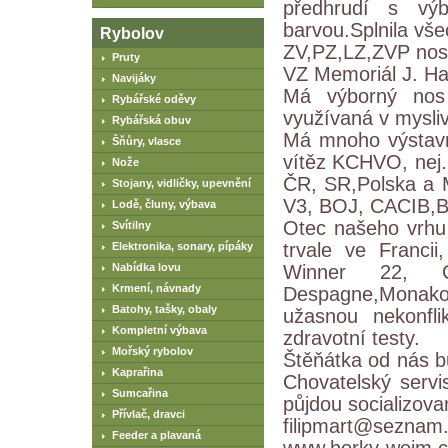
předhrudí s vý
barvou.Splnila vše
Rybolov
ZV,PZ,LZ,ZVP nos4
Pruty
VZ Memoriál J. Hau
Navijáky
Má výborný nos 
Rybářské oděvy
využívaná v mysliv
Rybářská obuv
Má mnoho výstavní
Šňůry, vlasce
vítěz KCHVO, nej
Nože
ČR, SR,Polska a 
Stojany, vidličky, upevnění
V3, BOJ, CACIB,
Lodě, čluny, výbava
Otec našeho vrhu 
Svítilny
trvale ve Francii
Elektronika, sonary, pípáky
Nabídka lovu
Winner 22, Cha
Krmení, návnady
Despagne,Monako
Batohy, tašky, obaly
užasnou nekonfli
Kompletní výbava
zdravotní testy.
Mořský rybolov
Štěňátka od nás 
Kaprařina
Chovatelský serv
Sumcařina
půjdou socializova
Přívlač, dravci
filipmart@seznam.
Feeder a plavaná