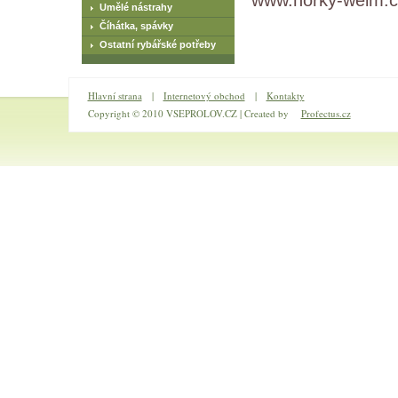
www.horky-weim.c
Umělé nástrahy
Číhátka, spávky
Ostatní rybářské potřeby
Hlavní strana
|
Internetový obchod
|
Kontakty
Copyright © 2010 VSEPROLOV.CZ | Created by
Profectus.cz