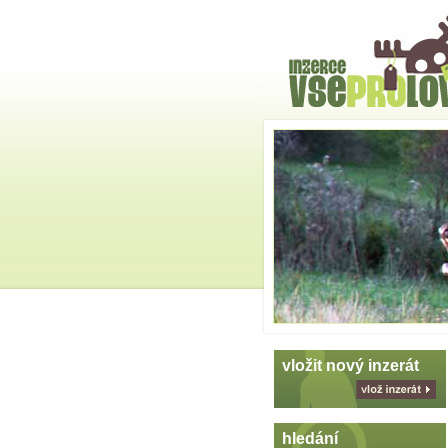
Hlavní
strana
Skoč
na
menu
vložit nový inzerát
vlož
inzerát
hledání