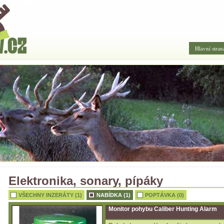
Hlavní stran
Elektronika, sonary, pípáky
VŠECHNY INZERÁTY (1)
NABÍDKA (1)
POPTÁVKA (0)
Monitor pohybu Caliber Hunting Alarm