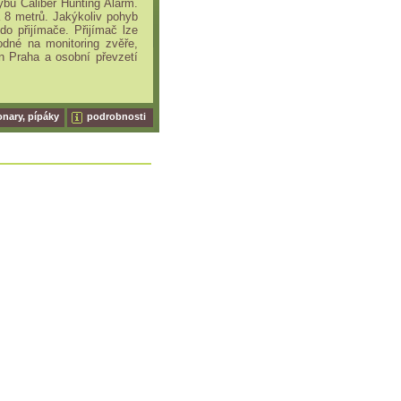
ybu Caliber Hunting Alarm.
a 8 metrů. Jakýkoliv pohyb
o přijímače. Přijímač lze
odné na monitoring zvěře,
n Praha a osobní převzetí
onary, pípáky
podrobnosti