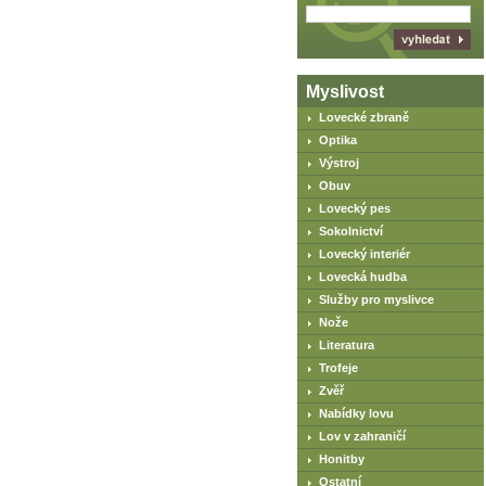
Myslivost
Lovecké zbraně
Optika
Výstroj
Obuv
Lovecký pes
Sokolnictví
Lovecký interiér
Lovecká hudba
Služby pro myslivce
Nože
Literatura
Trofeje
Zvěř
Nabídky lovu
Lov v zahraničí
Honitby
Ostatní