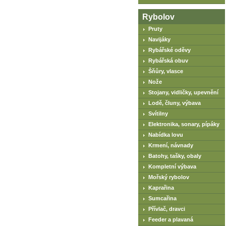
Rybolov
Pruty
Navijáky
Rybářské oděvy
Rybářská obuv
Šňůry, vlasce
Nože
Stojany, vidličky, upevnění
Lodě, čluny, výbava
Svítilny
Elektronika, sonary, pípáky
Nabídka lovu
Krmení, návnady
Batohy, tašky, obaly
Kompletní výbava
Mořský rybolov
Kaprařina
Sumcařina
Přívlač, dravci
Feeder a plavaná