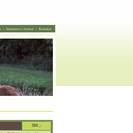
a
|
Internetový obchod
|
Kontakty
500 ,-