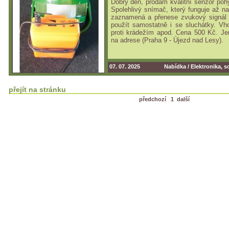
Dobrý den, prodám kvalitní senzor poh
Spolehlivý snímač, který funguje až n
zaznamená a přenese zvukový signál d
použít samostatně i se sluchátky. Vh
proti krádežím apod. Cena 500 Kč. Je
na adrese (Praha 9 - Újezd nad Lesy).
07. 07. 2025
Nabídka /
Elektronika, s
přejít na stránku
předchozí
1
další