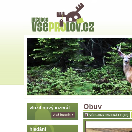
Hlavní
strana
Skoč
na
menu
Obuv
vložit nový inzerát
VŠECHNY INZERÁTY (18)
vlož
inzerát
hledání