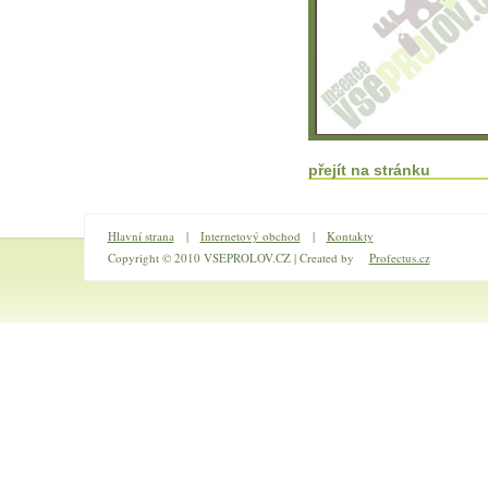
přejít na stránku
Hlavní strana
|
Internetový obchod
|
Kontakty
Copyright © 2010 VSEPROLOV.CZ | Created by
Profectus.cz