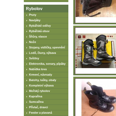
Rybolov
Pruty
Navijáky
Rybářské oděvy
Rybářská obuv
Šňůry, vlasce
Nože
Stojany, vidličky, upevnění
Lodě, čluny, výbava
Svítilny
Elektronika, sonary, pípáky
Nabídka lovu
Krmení, návnady
Batohy, tašky, obaly
Kompletní výbava
Mořský rybolov
Kaprařina
Sumcařina
Přívlač, dravci
Feeder a plavaná