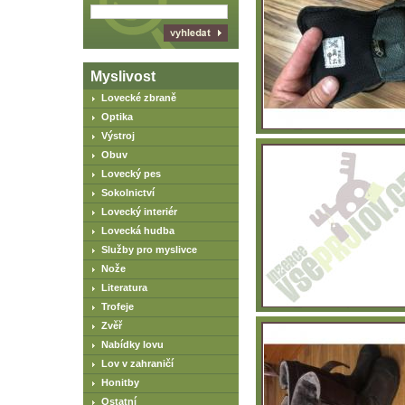
Myslivost
Lovecké zbraně
Optika
Výstroj
Obuv
Lovecký pes
Sokolnictví
Lovecký interiér
Lovecká hudba
Služby pro myslivce
Nože
Literatura
Trofeje
Zvěř
Nabídky lovu
Lov v zahraničí
Honitby
Ostatní