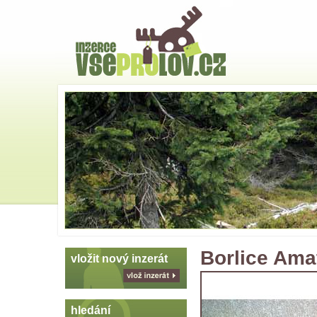
Hlavní
strana
Skoč
na
menu
Borlice Amat
vložit nový inzerát
vlož
inzerát
hledání