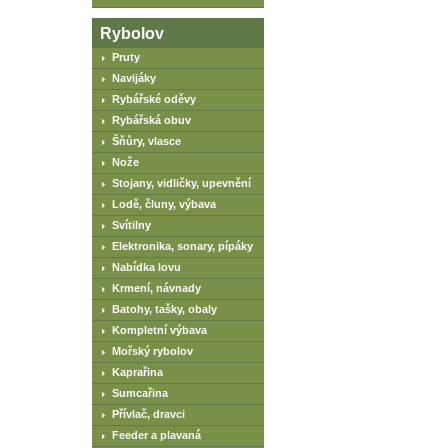
Rybolov
Pruty
Navijáky
Rybářské oděvy
Rybářská obuv
Šňůry, vlasce
Nože
Stojany, vidličky, upevnění
Lodě, čluny, výbava
Svítilny
Elektronika, sonary, pípáky
Nabídka lovu
Krmení, návnady
Batohy, tašky, obaly
Kompletní výbava
Mořský rybolov
Kaprařina
Sumcařina
Přívlač, dravci
Feeder a plavaná