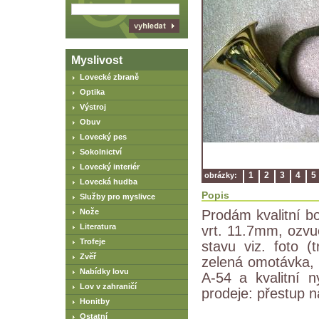
Myslivost
Lovecké zbraně
Optika
Výstroj
Obuv
Lovecký pes
Sokolnictví
Lovecký interiér
1
2
3
4
5
obrázky:
Lovecká hudba
Popis
Služby pro myslivce
Nože
Prodám kvalitní bo
Literatura
vrt. 11.7mm, ozv
Trofeje
stavu viz. foto 
Zvěř
zelená omotávka, 
Nabídky lovu
A-54 a kvalitní 
Lov v zahraničí
prodeje: přestup n
Honitby
Ostatní